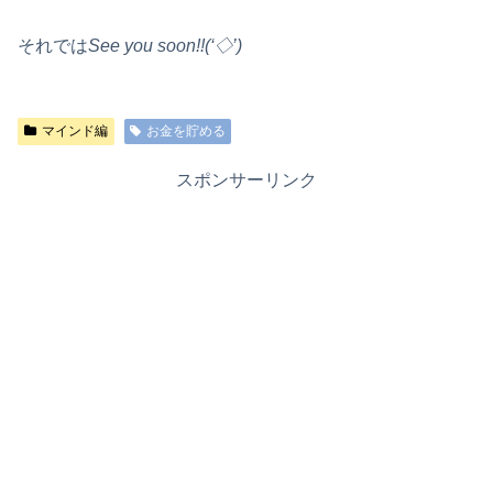
それでは
See you soon!!(‘◇’)ゞ
マインド編
お金を貯める
スポンサーリンク