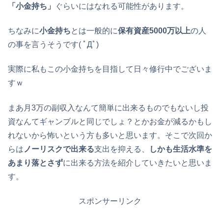
「小金持ち」
ぐらいにはなれる可能性があります。
ちなみに
小金持ち
とは一般的に
保有資産5000万以上
の人
の事を言うそうです( ﾟДﾟ)
実際に私もこの小金持ちを目指して日々修行中でございま
すｗ
まあ月3万の副収入なんて簡単に出来るものでもないし投
資なんてギャンブルと同じでしょ？とかお金が減るかもし
れないから怖いという方も多いと思います。そこで次回か
らは
ノーリスクで出来る
支出を抑える、
しかも生活水準を
あまり落とさず
に出来る方法を紹介していきたいと思いま
す。
スポンサーリンク